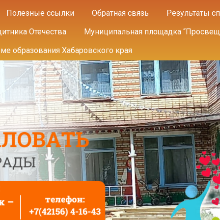
Полезные ссылки
Обратная связь
Результаты сп
щитника Отечества
Муниципальная площадка “Просвещ
еме образования Хабаровского края