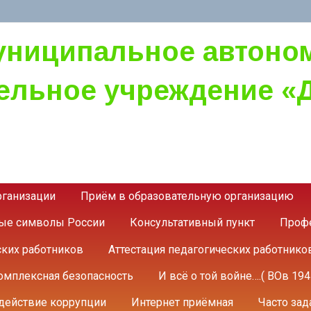
униципальное автоно
ельное учреждение «Д
рганизации
Приём в образовательную организацию
ные символы России
Консультативный пункт
Профе
ских работников
Аттестация педагогических работнико
омплексная безопасность
И всё о той войне….( ВОв 1941
действие коррупции
Интернет приёмная
Часто за