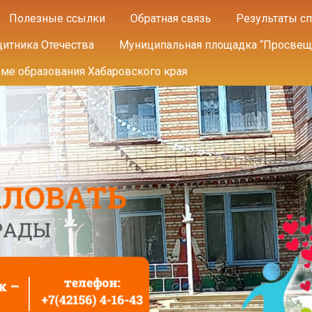
Полезные ссылки
Обратная связь
Результаты сп
щитника Отечества
Муниципальная площадка “Просвещ
еме образования Хабаровского края