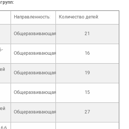
групп:
Направленность:
Количество детей:
Общеразвивающая
21
6-
Общеразвивающая
16
тей
Общеразвивающая
19
Общеразвивающая
15
тей
Общеразвивающая
27
 6,6