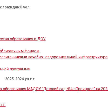
х граждан
:0 чел.
ества образования в ДОУ
библиотечным фондом
оспитанниками лечебно- оздоровительной инфраструктуро
льной программе
2025-2026 уч.г.г
 образования МАДОУ “Детский сад №4 с.Троицкое” на 202
.г.