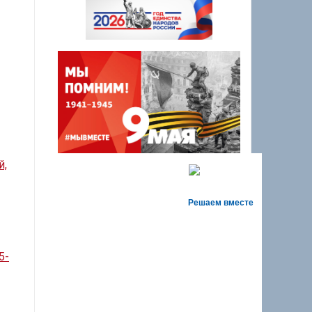
й,
Решаем вместе
5-