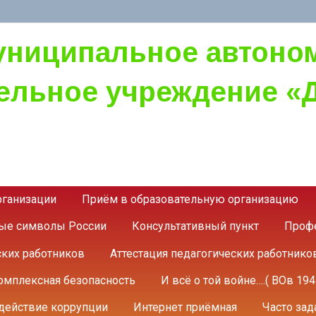
униципальное автоно
ельное учреждение «Д
рганизации
Приём в образовательную организацию
ные символы России
Консультативный пункт
Профе
ских работников
Аттестация педагогических работнико
омплексная безопасность
И всё о той войне….( ВОв 1941
действие коррупции
Интернет приёмная
Часто за