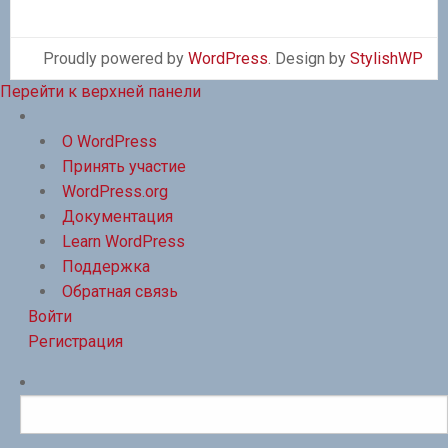
Proudly powered by
WordPress
. Design by
StylishWP
Перейти к верхней панели
О
WordPress
О WordPress
Принять участие
WordPress.org
Документация
Learn WordPress
Поддержка
Обратная связь
Войти
Регистрация